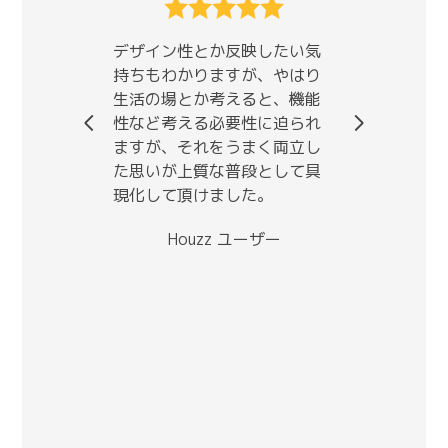
の設
完成
た。
いた
デザイン性とか反映したい気
感じ
なり
持ちもわかりますが、やはり
な要
重視
生活の場とか考えると、機能
やテ
しや
性など考える必要性に迫られ
や、
る設
ますが、それをうまく両立し
具の
図面
た思いが上質な普段として具
で、
ジが
現化して頂けました。
具体
手書
にし
りや
Houzz ユーザー
そう
想的
いた
して