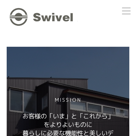
メ
イ
ン
の
内
容
へ
進
む
MISSION
お客様の「いま」と「これから」
をよりよいものに
暮らしに必要な機能性と美しいデ